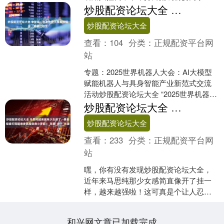
割划前妻脚部后，又驾车反复碾压前
炒股配资论坛大全 李智强：未来补足大模型的短板，要通过触觉
妻。逃离过程中，吉某驾车冲....
炒股配资论坛大全
查看：
104
分类：
正规配资平台网
站
专题：2025世界机器人大会：AI大模型
赋能机器人与具身智能产业新范式交流
活动炒股配资论坛大全 “2025世界机器人
大会”于8月8日至12日在北京经济技术开
炒股配资论坛大全 马思纯越来越有少女感了，黑色短裙打搭配束身西服变身小萝莉！_形象_步一_长度
发区....
炒股配资论坛大全
查看：
233
分类：
正规配资平台网
站
嘿，你有没有发现炒股配资论坛大全，
近年来马思纯那少女感简直像开了挂一
样，越来越强啦！这可真是个让人忍不
住想一探究竟的奇妙现象。 先瞧瞧她那
次黑色短裙与束身西服的....
和兴网文章已加载完成