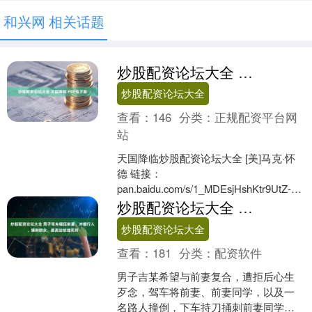
和兴网 相关话题
炒股配资论坛大全 天国降临 PDF电子版
炒股配资论坛大全
查看：
146
分类：
正规配资平台网
站
天国降临炒股配资论坛大全 [美]马克·怀
德 链接：
pan.baidu.com/s/1_MDEsjHshKtr9UtZ-
9H6LQ?pwd=fnuf 提取码: f....
炒股配资论坛大全 男子驾车碾压前妻、冲撞行人、捅刺群众，最高法核准死刑
炒股配资论坛大全
查看：
181
分类：
配资软件
男子吉某希望与前妻复合，遭拒后心生
歹念，驾车将前妻、前妻同学，以及一
名路人撞倒，下车持刀捅刺前妻同学、